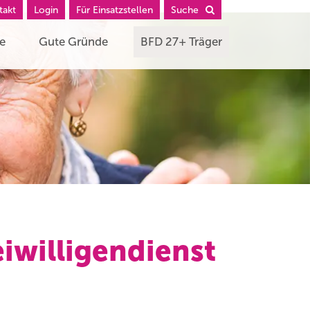
takt
Login
Für Einsatzstellen
Suche
he
Gute Gründe
BFD 27+ Träger
iwilligendienst