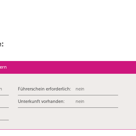
e:
dern
rn
Führerschein erforderlich:
nein
Unterkunft vorhanden:
nein