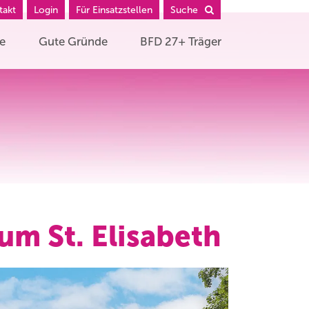
takt
Login
Für Einsatzstellen
Suche
he
Gute Gründe
BFD 27+ Träger
m St. Elisabeth