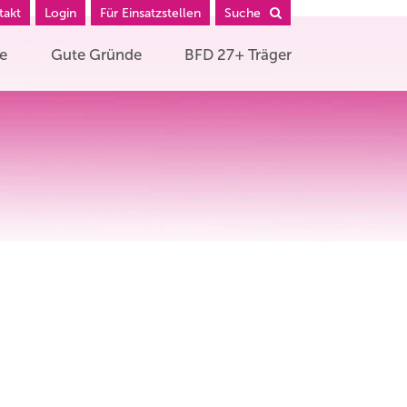
takt
Login
Für Einsatzstellen
Suche
he
Gute Gründe
BFD 27+ Träger