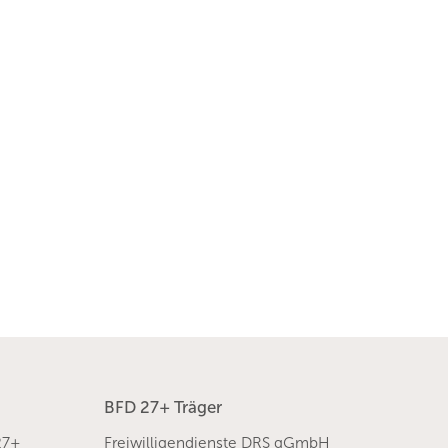
BFD 27+ Träger
27+
Freiwilligendienste DRS gGmbH