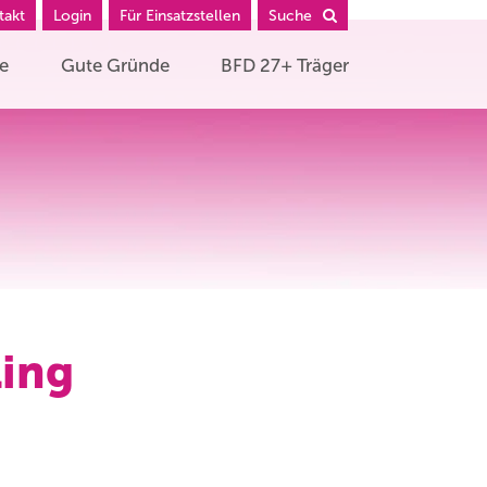
takt
Login
Für Einsatzstellen
Suche
he
Gute Gründe
BFD 27+ Träger
ling