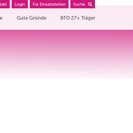
takt
Login
Für Einsatzstellen
Suche
he
Gute Gründe
BFD 27+ Träger