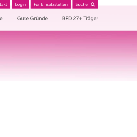
takt
Login
Für Einsatzstellen
Suche
he
Gute Gründe
BFD 27+ Träger