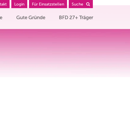
takt
Login
Für Einsatzstellen
Suche
he
Gute Gründe
BFD 27+ Träger