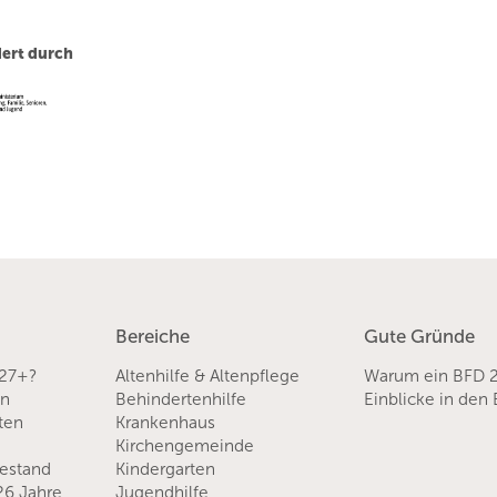
ert durch
Bereiche
Gute Gründe
 27+?
Altenhilfe & Altenpflege
Warum ein BFD 
en
Behindertenhilfe
Einblicke in den
sten
Krankenhaus
Kirchengemeinde
hestand
Kindergarten
 26 Jahre
Jugendhilfe