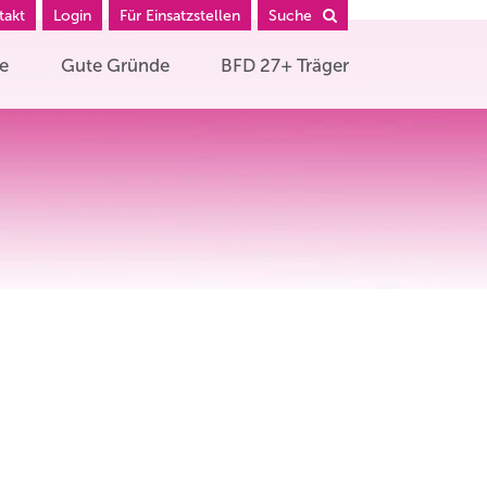
takt
Login
Für Einsatzstellen
Suche
he
Gute Gründe
BFD 27+ Träger