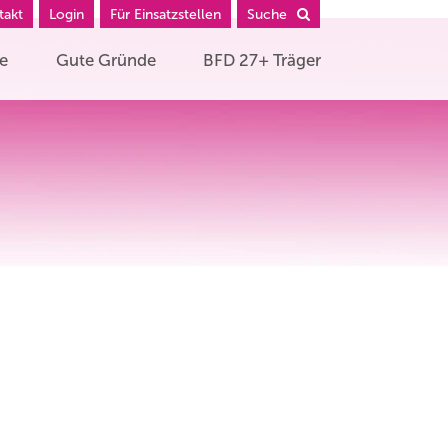
takt
Login
Für Einsatzstellen
Suche
he
Gute Gründe
BFD 27+ Träger