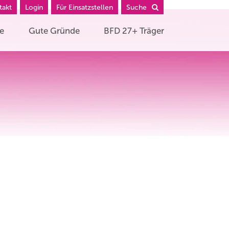
takt
Login
Für Einsatzstellen
Suche
he
Gute Gründe
BFD 27+ Träger