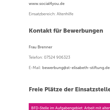
www.social4you.de
Einsatzbereich: Altenhilfe
Kontakt für Bewerbungen
Frau Brenner
Telefon: 07524 906323
E-Mail:
bewerbung
@
st-elisabeth-stiftung.de
Freie Plätze der Einsatzstell
BFD-Stelle im Aufgabengebiet: Arbeit mit alt