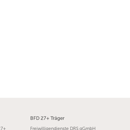
BFD 27+ Träger
27+
Freiwilligendienste DRS gGmbH