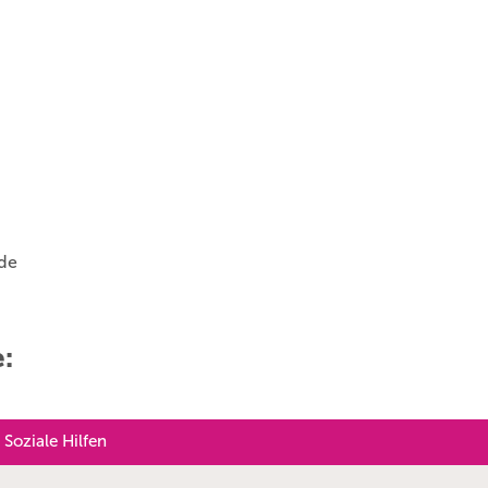
.de
e:
 Soziale Hilfen