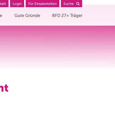
takt
Login
Für Einsatzstellen
Suche
he
Gute Gründe
BFD 27+ Träger
ht