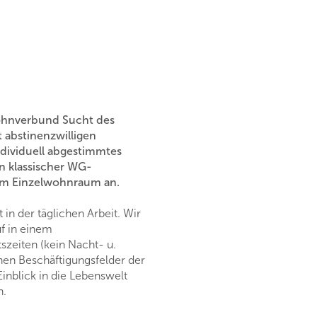
Wohnverbund Sucht des
t abstinenzwilligen
ndividuell abgestimmtes
n klassischer WG-
tem Einzelwohnraum an.
t in der täglichen Arbeit. Wir
f in einem
zeiten (kein Nacht- u.
nen Beschäftigungsfelder der
inblick in die Lebenswelt
n.