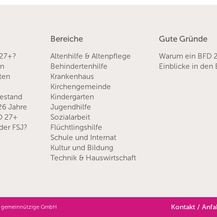
Bereiche
Gute Gründe
 27+?
Altenhilfe & Altenpflege
Warum ein BFD 
en
Behindertenhilfe
Einblicke in den
sten
Krankenhaus
Kirchengemeinde
hestand
Kindergarten
 26 Jahre
Jugendhilfe
D 27+
Sozialarbeit
der FSJ?
Flüchtlingshilfe
Schule und Internat
Kultur und Bildung
Technik & Hauswirtschaft
Kontakt / Anfa
art gemeinnützige GmbH