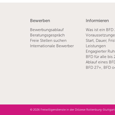
Bewerben
Informieren
Bewerbungsablauf
Was ist ein BFD
Beratungsgespräch
Voraussetzung
Freie Stellen suchen
Start, Dauer, Fri
Internationale Bewerber
Leistungen
Engagierter Ru
BFD für alle bis
Ablauf eines BF
BFD 27+, BFD o
© 2026 Freiwilligendienste in der Diözese Rottenburg-Stuttg