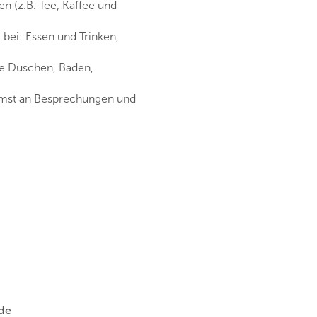
n (z.B. Tee, Kaffee und
g bei: Essen und Trinken,
ie Duschen, Baden,
mmst an Besprechungen und
.de