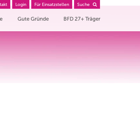
takt
Login
Für Einsatzstellen
Suche
he
Gute Gründe
BFD 27+ Träger