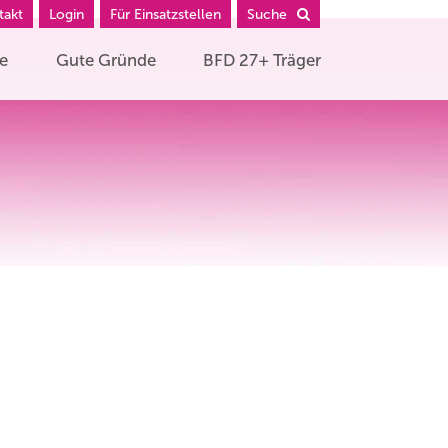
takt
Login
Für Einsatzstellen
Suche
he
Gute Gründe
BFD 27+ Träger