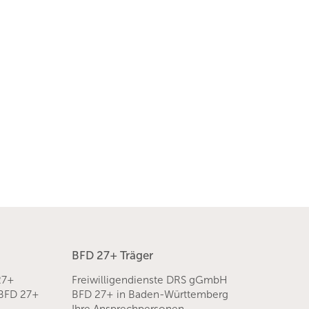
BFD 27+ Träger
27+
Freiwilligendienste DRS gGmbH
 BFD 27+
BFD 27+ in Baden-Württemberg
Ihre Ansprechpersonen