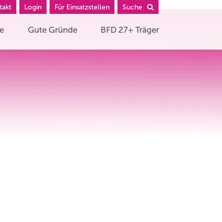
takt
Login
Für Einsatzstellen
Suche
he
Gute Gründe
BFD 27+ Träger