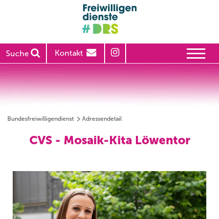
Kontakt
Suche
Bundesfreiwilligendienst
Adressendetail
CVS - Mosaik-Kita Löwentor