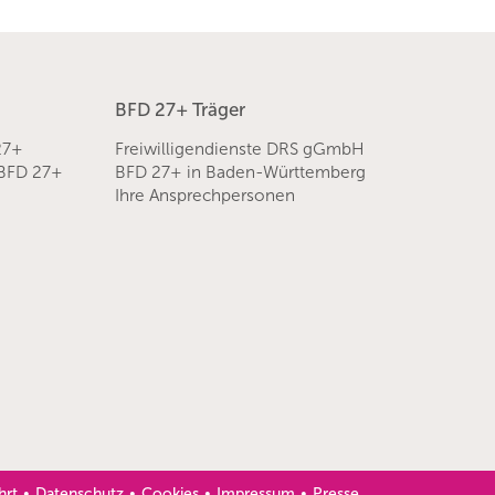
BFD 27+ Träger
27+
Freiwilligendienste DRS gGmbH
 BFD 27+
BFD 27+ in Baden-Württemberg
Ihre Ansprechpersonen
hrt
Datenschutz
Cookies
Impressum
Presse