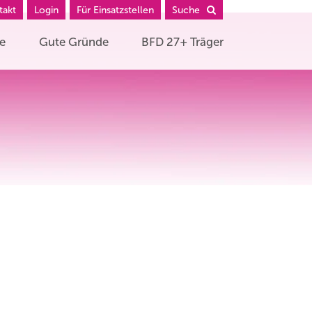
takt
Login
Für Einsatzstellen
Suche
he
Gute Gründe
BFD 27+ Träger