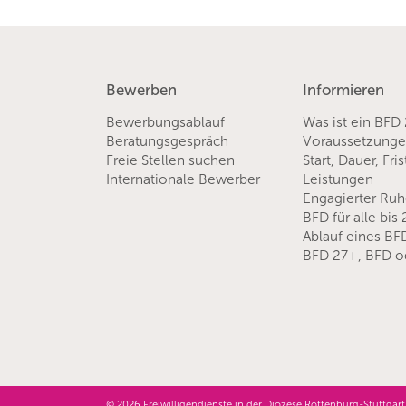
Bewerben
Informieren
Bewerbungsablauf
Was ist ein BFD
Beratungsgespräch
Voraussetzung
Freie Stellen suchen
Start, Dauer, Fri
Internationale Bewerber
Leistungen
Engagierter Ru
BFD für alle bis
Ablauf eines BF
BFD 27+, BFD o
© 2026 Freiwilligendienste in der Diözese Rottenburg-Stuttg