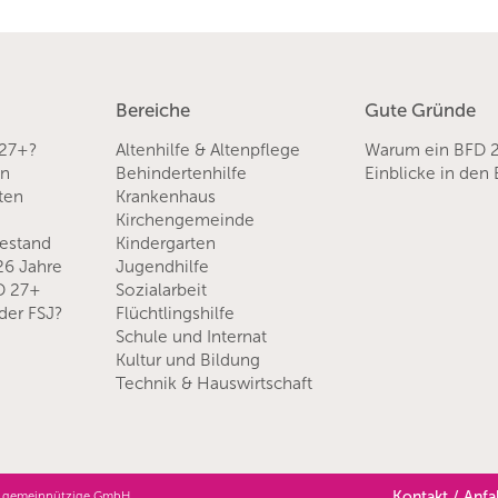
Bereiche
Gute Gründe
 27+?
Altenhilfe & Altenpflege
Warum ein BFD 
en
Behindertenhilfe
Einblicke in den
sten
Krankenhaus
Kirchengemeinde
hestand
Kindergarten
 26 Jahre
Jugendhilfe
D 27+
Sozialarbeit
der FSJ?
Flüchtlingshilfe
Schule und Internat
Kultur und Bildung
Technik & Hauswirtschaft
Kontakt / Anfa
art gemeinnützige GmbH