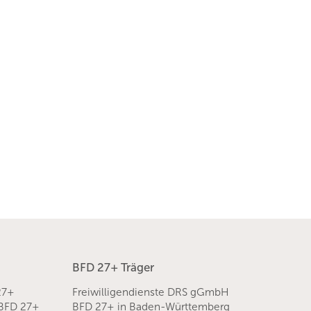
BFD 27+ Träger
27+
Freiwilligendienste DRS gGmbH
 BFD 27+
BFD 27+ in Baden-Württemberg