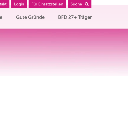
takt
Login
Für Einsatzstellen
Suche
he
Gute Gründe
BFD 27+ Träger