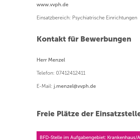
www.vvph.de
Einsatzbereich: Psychiatrische Einrichtungen
Kontakt für Bewerbungen
Herr Menzel
Telefon: 07412412411
E-Mail:
j.menzel
@
vvph.de
Freie Plätze der Einsatzstell
BFD-Stelle im Aufgabengebiet: Krankenhaus/