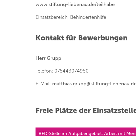
www.stiftung-liebenau.de/teilhabe
Einsatzbereich: Behindertenhilfe
Kontakt für Bewerbungen
Herr Grupp
Telefon: 075443074950
E-Mail:
matthias.grupp
@
stiftung-liebenau.d
Freie Plätze der Einsatzstell
BFD-Stelle im Aufgabengebiet: Arbeit mit Me