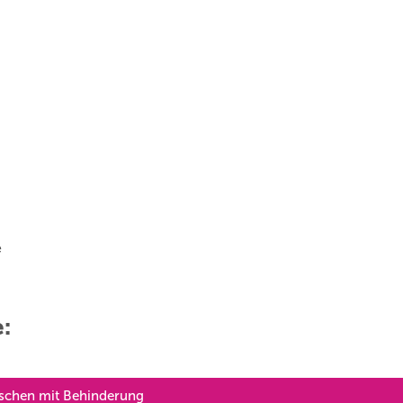
e
e:
nschen mit Behinderung