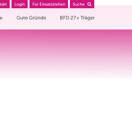
takt
Login
Für Einsatzstellen
Suche
he
Gute Gründe
BFD 27+ Träger