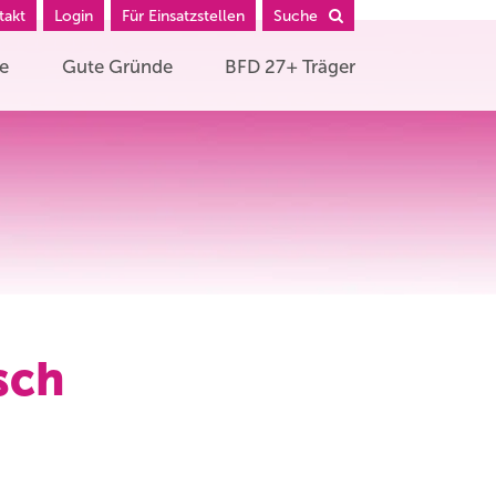
takt
Login
Für Einsatzstellen
Suche
he
Gute Gründe
BFD 27+ Träger
sch