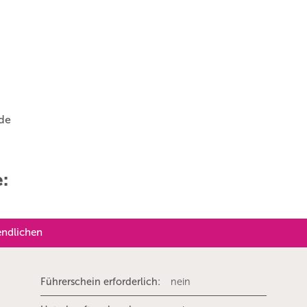
.de
e:
endlichen
Führerschein erforderlich:
nein