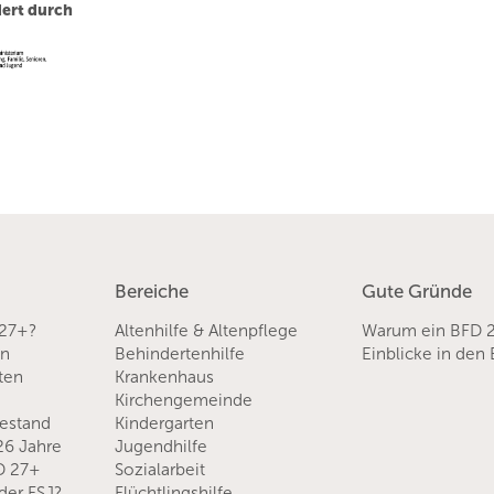
ert durch
Bereiche
Gute Gründe
 27+?
Altenhilfe & Altenpflege
Warum ein BFD 
en
Behindertenhilfe
Einblicke in den
sten
Krankenhaus
Kirchengemeinde
hestand
Kindergarten
 26 Jahre
Jugendhilfe
D 27+
Sozialarbeit
der FSJ?
Flüchtlingshilfe