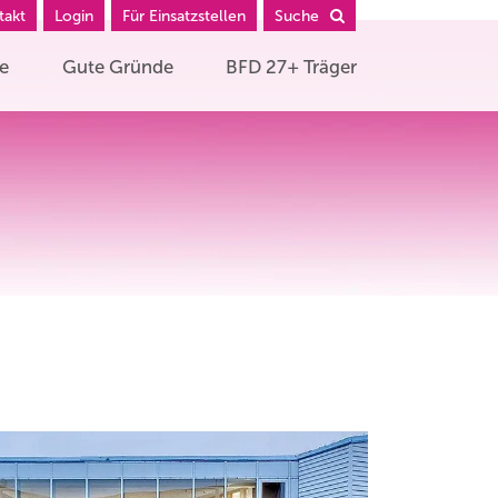
takt
Login
Für Einsatzstellen
Suche
he
Gute Gründe
BFD 27+ Träger