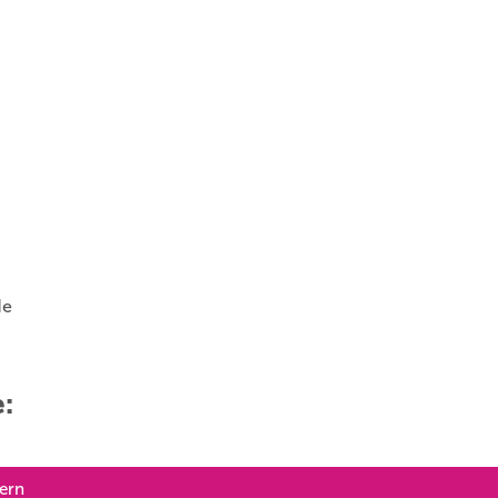
de
e:
dern