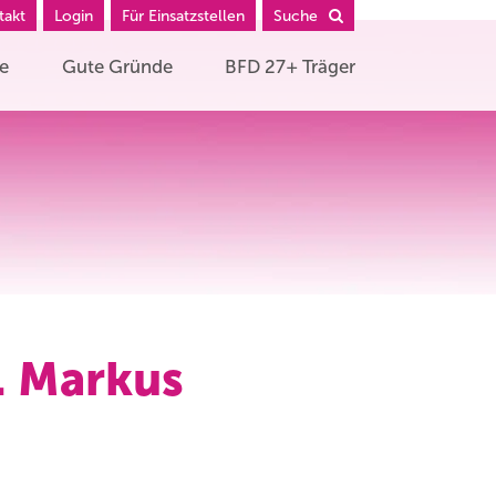
takt
Login
Für Einsatzstellen
Suche
he
Gute Gründe
BFD 27+ Träger
. Markus